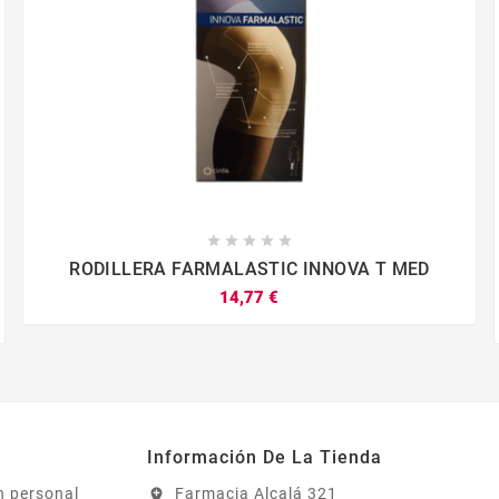





RODILLERA FARMALASTIC INNOVA T MED
14,77 €




a
Información De La Tienda
n personal
Farmacia Alcalá 321
