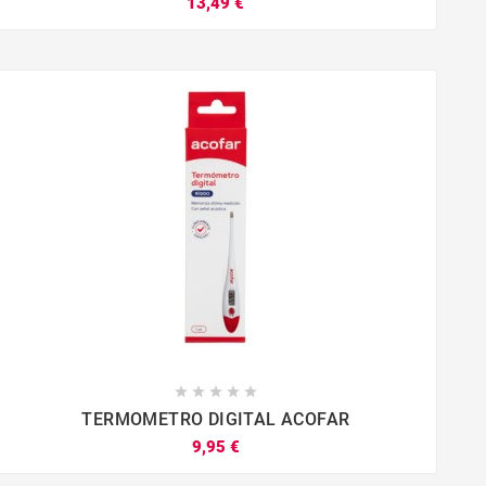
13,49 €









TERMOMETRO DIGITAL ACOFAR
9,95 €