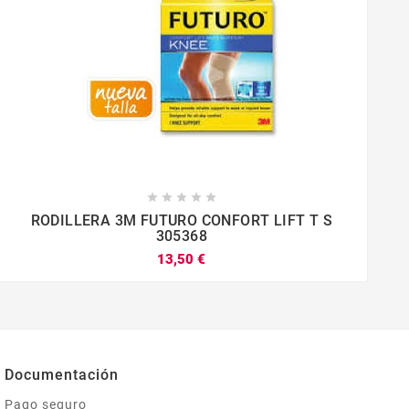





RODILLERA 3M FUTURO CONFORT LIFT T S
305368
13,50 €




Documentación
Pago seguro