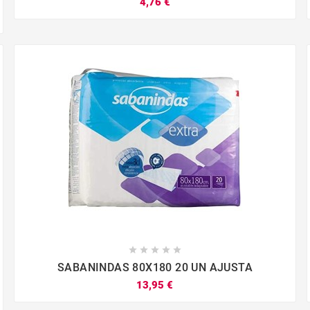
4,76 €









SABANINDAS 80X180 20 UN AJUSTA
13,95 €