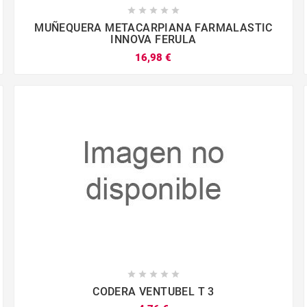





MUÑEQUERA METACARPIANA FARMALASTIC
INNOVA FERULA
16,98 €









CODERA VENTUBEL T 3