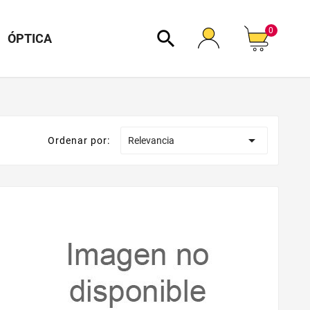
0

ÓPTICA

Ordenar por:
Relevancia