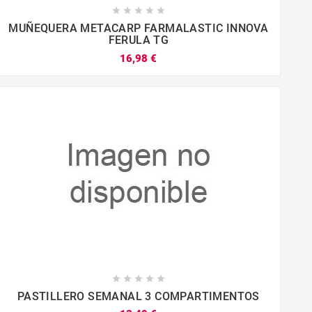





MUÑEQUERA METACARP FARMALASTIC INNOVA
FERULA TG
16,98 €









PASTILLERO SEMANAL 3 COMPARTIMENTOS