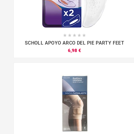





SCHOLL APOYO ARCO DEL PIE PARTY FEET
6,98 €



