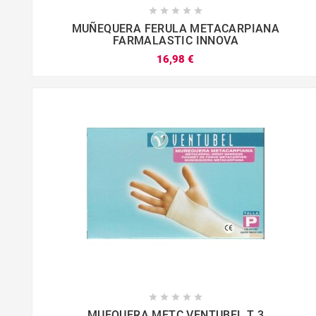





MUÑEQUERA FERULA METACARPIANA
FARMALASTIC INNOVA
16,98 €









MUEQUERA METC VENTUBEL T 3