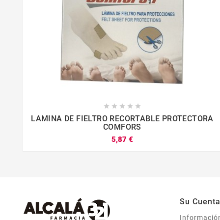





LAMINA DE FIELTRO RECORTABLE PROTECTORA
COMFORS
5,87 €




Su Cuent
Informació